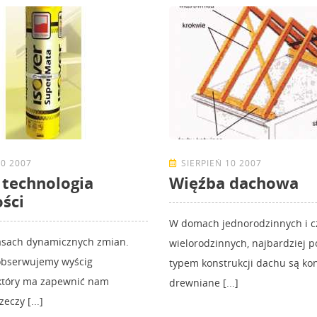
10 2007
SIERPIEŃ 10 2007
i technologia
Więźba dachowa
ości
W domach jednorodzinnych i c
asach dynamicznych zmian.
wielorodzinnych, najbardziej 
obserwujemy wyścig
typem konstrukcji dachu są ko
 który ma zapewnić nam
drewniane [...]
eczy [...]