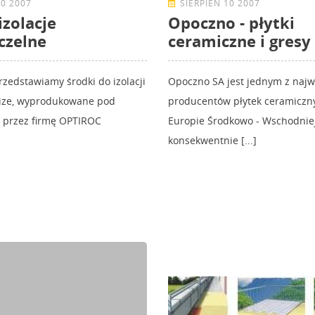
10 2007
SIERPIEŃ 10 2007
izolacje
Opoczno - płytki
czelne
ceramiczne i gresy
rzedstawiamy środki do izolacji
Opoczno SA jest jednym z najw
ize, wyprodukowane pod
producentów płytek ceramiczn
, przez firmę OPTIROC
Europie Środkowo - Wschodniej
konsekwentnie [...]