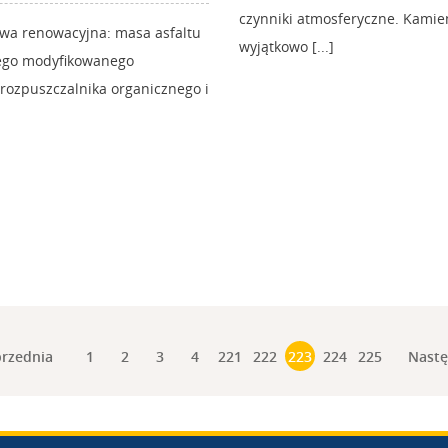
czynniki atmosferyczne. Kamień
owa renowacyjna: masa asfaltu
wyjątkowo [...]
ego modyfikowanego
rozpuszczalnika organicznego i
rzednia
Nast
1
2
3
4
221
222
223
224
225