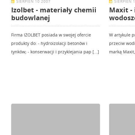
SIERPIEŃ 10 2007
SIERPIEŃ 
Izolbet - materiały chemii
Maxit - 
budowlanej
wodosz
Firma IZOLBET posiada w swojej ofercie
W artykule p
produkty do: - hydroizolacji betonów i
przeciw wod
tynków; - konserwacji i przyklejania pap [...]
marką Maxit