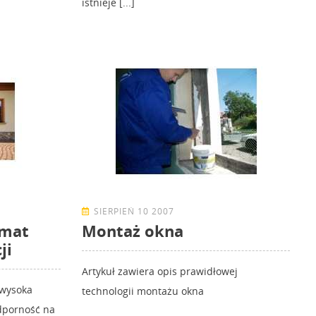
istnieje [...]
SIERPIEŃ 10 2007
imat
Montaż okna
ji
Artykuł zawiera opis prawidłowej
 wysoka
technologii montażu okna
dporność na